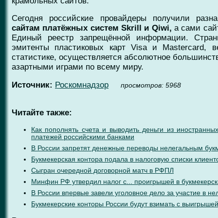
крамольных сайтов.
Сегодня российские провайдеры получили разн
сайтам платёжных систем Skrill и Qiwi,
а сами сай
Единый реестр запрещённой информации. Стран
эмитенты пластиковых карт Visa и Mastercard,
статистике, осуществляется абсолютное большинст
азартными играми по всему миру.
Источник:
Роскомнадзор
проcмотров: 5968
Читайте также:
Как пополнять счета и выводить деньги из иностранны
платежей российскими банками
В России запретят денежные переводы нелегальным букм
Букмекерская контора подала в налоговую списки клиен
Сыгран очередной договорной матч в РФПЛ
Минфин РФ утвердил налог с... проигрышей в букмекерск
В России впервые завели уголовное дело за участие в не
Букмекерские конторы России будут взимать с выигрыше