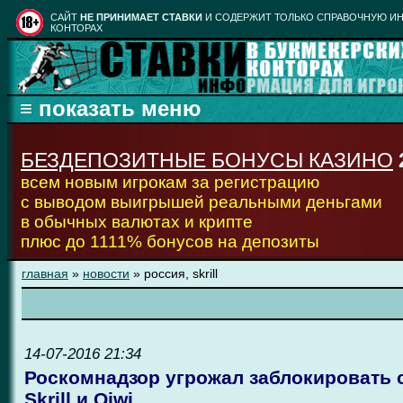
CАЙТ
НЕ ПРИНИМАЕТ СТАВКИ
И СОДЕРЖИТ ТОЛЬКО СПРАВОЧНУЮ ИН
КОНТОРАХ
БЕЗДЕПОЗИТНЫЕ БОНУСЫ КАЗИНО
всем новым игрокам за регистрацию
с выводом выигрышей реальными деньгами
в обычных валютах и крипте
плюс до 1111% бонусов на депозиты
главная
»
новости
» россия, skrill
14-07-2016 21:34
Роскомнадзор угрожал заблокировать 
Skrill и Qiwi